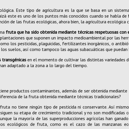
cológica. Este tipo de agricultura es la que se basa en un siste
uizá este es uno de los puntos más conocidos cuando se habla de f
ión de las frutas ecológicas, ahora bien, la agricultura ecológica 
una
fruta que ha sido obtenida mediante técnicas respetuosas con
plantaciones que suponen un impacto medioambiental por las herra
mo los pesticidas, plaguicidas, fertilizantes inorgánicos, o ant
i los suelos, así como tampoco las aguas subacuáticas que puedan ha
s transgénicas
en el momento de cultivar las distintas variedades de
han adaptado a la zona a lo largo del tiempo.
 tiene productos contaminantes, además de ser obtenida mediante 
iferencia de la fruta obtenida mediante técnicas tradicionales?
ruta no tiene ningún tipo de pesticida ni conservante. Así mism
s siguen su etapa de crecimiento tradicional y no son modificadas 
unque la mayoría de las superproducciones agrícolas han ganado
ivos ecológicos de fruta, como es el cazo de las manzanas ecol