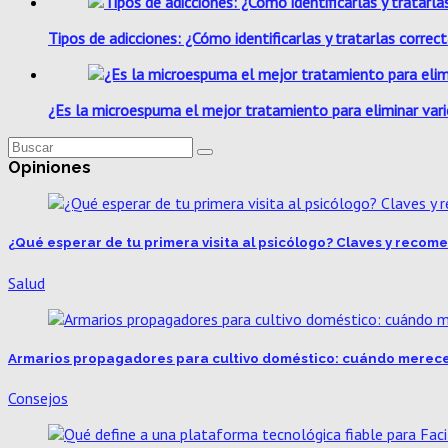
Tipos de adicciones: ¿Cómo identificarlas y tratarlas corre
¿Es la microespuma el mejor tratamiento para eliminar varic
Opiniones
¿Qué esperar de tu primera visita al psicólogo? Claves y reco
Salud
Armarios propagadores para cultivo doméstico: cuándo merece
Consejos