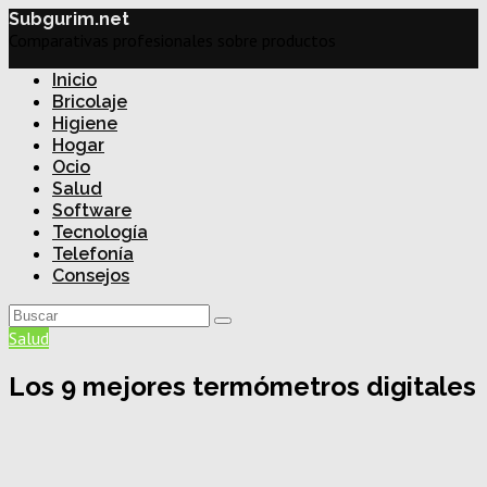
Subgurim.net
Comparativas profesionales sobre productos
Inicio
Bricolaje
Higiene
Hogar
Ocio
Salud
Software
Tecnología
Telefonía
Consejos
Salud
Los 9 mejores termómetros digitales