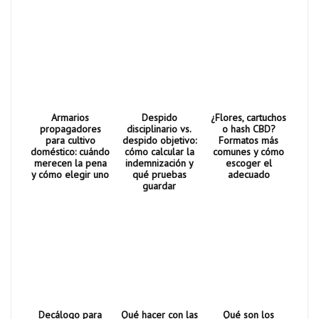
Armarios
Despido
¿Flores, cartuchos
propagadores
disciplinario vs.
o hash CBD?
para cultivo
despido objetivo:
Formatos más
doméstico: cuándo
cómo calcular la
comunes y cómo
merecen la pena
indemnización y
escoger el
y cómo elegir uno
qué pruebas
adecuado
guardar
Decálogo para
Qué hacer con las
Qué son los