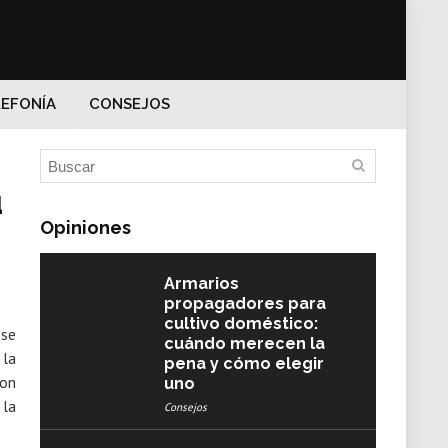
EFONÍA
CONSEJOS
u
Opiniones
Armarios
propagadores para
cultivo doméstico:
 se
cuándo merecen la
 la
pena y cómo elegir
con
uno
 la
Consejos