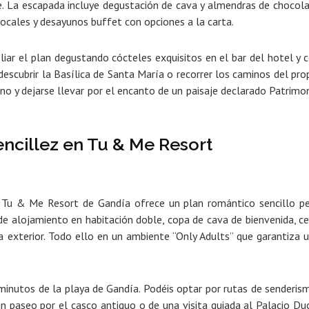
.
La escapada incluye degustación de cava y almendras de chocol
cales y desayunos buffet con opciones a la carta.
liar el plan degustando cócteles exquisitos en el bar del hotel y
c
 descubrir la Basílica de Santa María o recorrer los caminos del pro
no y dejarse llevar por el encanto de un paisaje declarado Patrimo
encillez en Tu & Me Resort
el Tu & Me Resort de Gandía ofrece
un plan romántico sencillo p
de alojamiento en habitación doble, copa de cava de bienvenida, c
a exterior.
Todo ello en un ambiente “Only Adults” que garantiza 
 minutos de la playa de Gandía.
Podéis optar por rutas de senderis
 un paseo por el casco antiguo o de una visita guiada al
Palacio Du