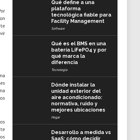
Qué define a una
plataforma
Por
tecnológica fiable para
con
Facility Management
 te
Software
vir
Qué es el BMS en una
batería LiFePO4 y por
qué marca la
diferencia
Tecnología
una
nes
Dónde instalar la
una
unidad exterior del
aire acondicionado:
ños
normativa, ruido y
mejores ubicaciones
Hogar
los
nte
Desarrollo a medida vs
los
SaaS: cómo decidir