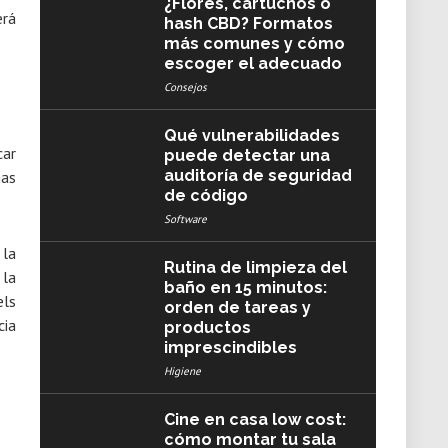
¿Flores, cartuchos o
erá
hash CBD? Formatos
más comunes y cómo
escoger el adecuado
Consejos
Qué vulnerabilidades
car
puede detectar una
auditoría de seguridad
has
de código
Software
 la
Rutina de limpieza del
 la
baño en 15 minutos:
els
orden de tareas y
cia
productos
imprescindibles
Higiene
Cine en casa low cost:
cómo montar tu sala