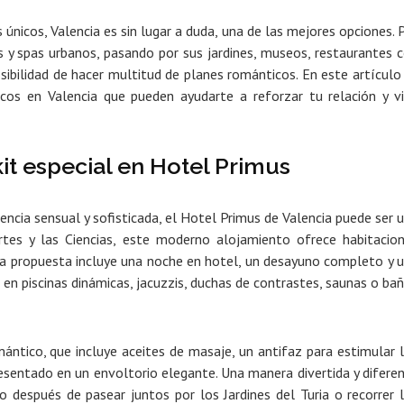
únicos, Valencia es sin lugar a duda, una de las mejores opciones. 
os y spas urbanos, pasando por sus jardines, museos, restaurantes 
sibilidad de hacer multitud de planes románticos. En este artículo
icos en Valencia
que pueden ayudarte a reforzar tu relación y vi
it especial en Hotel Primus
iencia sensual y sofisticada, el Hotel Primus de Valencia puede ser 
tes y las Ciencias, este moderno alojamiento ofrece habitacio
a propuesta incluye una noche en hotel, un desayuno completo y 
 en piscinas dinámicas, jacuzzis, duchas de contrastes, saunas o ba
mántico
, que incluye aceites de masaje, un antifaz para estimular 
resentado en un envoltorio elegante.
Una manera divertida y difere
 después de pasear juntos por los Jardines del Turia o recorrer 