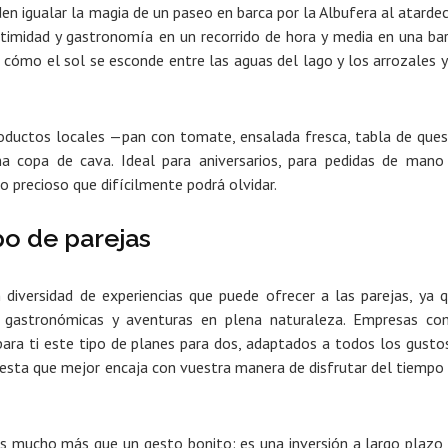
n igualar la magia de un paseo en barca por la Albufera al atardec
timidad y gastronomía en un recorrido de hora y media en una ba
s
cómo el sol se esconde entre las aguas del lago y los arrozales
y
oductos locales
—pan con tomate, ensalada fresca, tabla de que
una copa de cava.
Ideal para aniversarios, para pedidas de mano
o precioso que difícilmente podrá olvidar.
po de parejas
 diversidad de experiencias que puede ofrecer a las parejas
, ya 
s gastronómicas y aventuras en plena naturaleza. Empresas c
para ti este tipo de planes para dos, adaptados a todos los gusto
esta que mejor encaja con vuestra manera de disfrutar del tiempo
 es mucho más que un gesto bonito: es una inversión a largo plazo