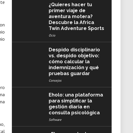
ate
¿Quieres hacer tu
primer viaje de
aventura motera?
Descubre la Africa
on
Twin Adventure Sports
pio
Ocio
nio
Despido disciplinario
vs. despido objetivo:
cómo calcular la
indemnización y qué
pruebas guardar
Consejos
ero
ena
Eholo: una plataforma
para simplificar la
una
gestión diaria en
consulta psicológica
Software
mo,
cal