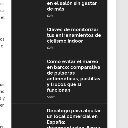
er.
en el salón sin gastar
de más
rca
Ocio
 el
Claves de monitorizar
tus entrenamientos de
sos
ciclismo indoor
 o,
Ocio
Cómo evitar el mareo
en barco: comparativa
de pulseras
antieméticas, pastillas
que
y trucos que sí
funcionan
omo
Salud
s y
 en
Decálogo para alquilar
un local comercial en
España:
 en
documentación, fianza