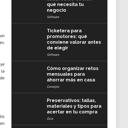
qué necesita tu
negocio
Software
Ticketera para
 un
promotores: qué
es.
conviene valorar antes
de elegir
Software
uye
Cómo organizar retos
 la
mensuales para
 de
ahorrar más en casa
Consejos
Preservativos: tallas,
materiales y tipos para
acertar en tu compra
éis
Ocio
 en