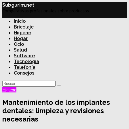
Subgurim.net
Comparativas profesionales sobre productos
Inicio
Bricolaje
Higiene
Hogar
Ocio
Salud
Software
Tecnología
Telefonía
Consejos
Higiene
Mantenimiento de los implantes
dentales: limpieza y revisiones
necesarias