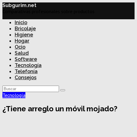
Subgurim.net
Comparativas profesionales sobre productos
Inicio
Bricolaje
Higiene
Hogar
Ocio
Salud
Software
Tecnología
Telefonía
Consejos
Tecnología
¿Tiene arreglo un móvil mojado?