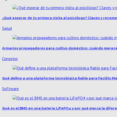
¿Qué esperar de tu primera visita al psicólogo? Claves y reco
Salud
Armarios propagadores para cultivo doméstico: cuándo merece
Consejos
Qué define a una plataforma tecnológica fiable para Facility
Software
Qué es el BMS en una batería LiFePO4 y por qué marca la difer