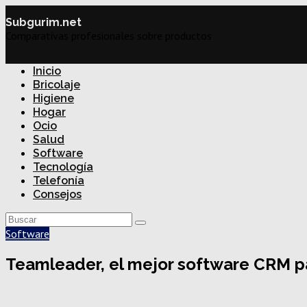
Subgurim.net
Comparativas profesionales sobre productos
Inicio
Bricolaje
Higiene
Hogar
Ocio
Salud
Software
Tecnología
Telefonía
Consejos
Software
Teamleader, el mejor software CRM 