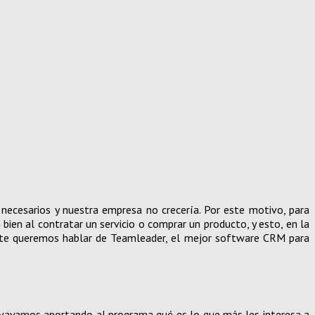
necesarios y nuestra empresa no crecería. Por este motivo, para
 bien al contratar un servicio o comprar un producto, y esto, en la
o te queremos hablar de Teamleader, el mejor software CRM para
vayamos aportando al programa qué es lo que más les interesa a