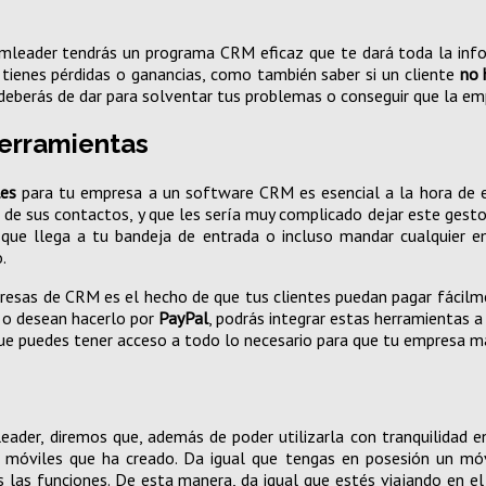
amleader tendrás un programa CRM eficaz que te dará toda la info
 tienes pérdidas o ganancias, como también saber si un cliente
no 
deberás de dar para solventar tus problemas o conseguir que la em
erramientas
les
para tu empresa a un software CRM es esencial a la hora de e
os de sus contactos, y que les sería muy complicado dejar este gest
e llega a tu bandeja de entrada o incluso mandar cualquier emai
.
esas de CRM es el hecho de que tus clientes puedan pagar fácilme
, o desean hacerlo por
PayPal
, podrás integrar estas herramientas 
e puedes tener acceso a todo lo necesario para que tu empresa m
ader, diremos que, además de poder utilizarla con tranquilidad en
ra móviles que ha creado. Da igual que tengas en posesión un mó
s las funciones. De esta manera, da igual que estés viajando en el