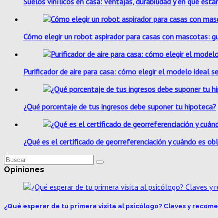
Suelos vinílicos en casa: ventajas, durabilidad y en qué est
Cómo elegir un robot aspirador para casas con mascotas: 
Purificador de aire para casa: cómo elegir el modelo ideal 
¿Qué porcentaje de tus ingresos debe suponer tu hipoteca?
¿Qué es el certificado de georreferenciación y cuándo es obl
Opiniones
¿Qué esperar de tu primera visita al psicólogo? Claves y reco