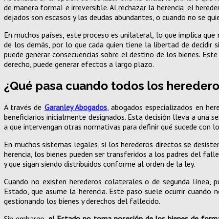
de manera formal e irreversible. Al rechazar la herencia, el hered
dejados son escasos y las deudas abundantes, o cuando no se quier
En muchos países, este proceso es unilateral, lo que implica que 
de los demás, por lo que cada quien tiene la libertad de decidir 
puede generar consecuencias sobre el destino de los bienes. Est
derecho, puede generar efectos a largo plazo.
¿Qué pasa cuando todos los heredero
A través de
Garanley Abogados
, abogados especializados en here
beneficiarios inicialmente designados. Esta decisión lleva a una s
a que intervengan otras normativas para definir qué sucede con lo
En muchos sistemas legales, si los herederos directos se desisten
herencia, los bienes pueden ser transferidos a los padres del fall
y que sigan siendo distribuidos conforme al orden de la ley.
Cuando no existen herederos colaterales o de segunda línea, 
Estado, que asume la herencia. Este paso suele ocurrir cuando no
gestionando los bienes y derechos del fallecido.
Sin embargo,
el Estado no toma posesión de los bienes de for