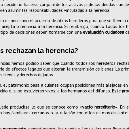
ero decide no hacerse cargo ni de los activos ni de las deudas que 
en asumir las responsabilidades vinculadas a la herencia.
no es necesario el acuerdo de otros herederos para que se lleve a 
si acepta o renuncia a la herencia. Sin embargo, cuando todos los h
e tipo de decisiones deben tomarse con una
evaluación cuidadosa
de
s rechazan la herencia?
ncias hemos podido saber que cuando todos los herederos rechazan
erie de efectos legales que alteran la transmisión de bienes. Lo pri
s bienes y derechos dejados.
, el patrimonio pasa a quienes ocupan posiciones más alejadas en el
ecido o, si no estuvieran vivos, a los hermanos del difunto.
Este pro
puede producirse lo que se conoce como «
vacío hereditario
«. En 
 hay familiares cercanos o la relación con ellos es muy distante. 
ma permanente
, generalmente, los vende o los utiliza para fines 