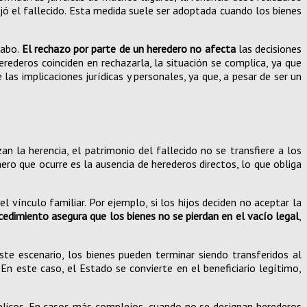
dejó el fallecido. Esta medida suele ser adoptada cuando los bienes
cabo.
El rechazo por parte de un heredero no afecta
las decisiones
erederos coinciden en rechazarla, la situación se complica, ya que
 las implicaciones jurídicas y personales, ya que, a pesar de ser un
 la herencia, el patrimonio del fallecido no se transfiere a los
mero que ocurre es la ausencia de herederos directos, lo que obliga
 vínculo familiar. Por ejemplo, si los hijos deciden no aceptar la
cedimiento asegura que los bienes no se pierdan en el vacío legal
,
este escenario, los bienes pueden terminar siendo transferidos al
En este caso, el Estado se convierte en el beneficiario legítimo,
públicos. En casos más complejos, cuando no se designan herederos