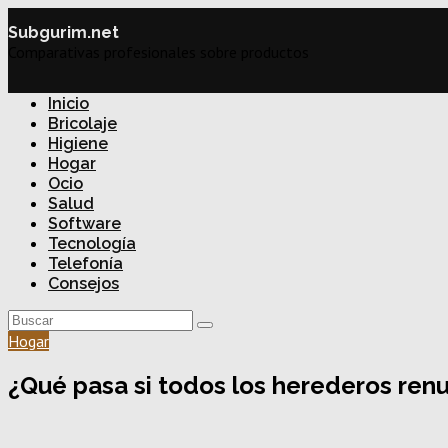
Subgurim.net
Comparativas profesionales sobre productos
Inicio
Bricolaje
Higiene
Hogar
Ocio
Salud
Software
Tecnología
Telefonía
Consejos
Hogar
¿Qué pasa si todos los herederos renu