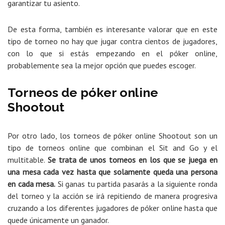
garantizar tu asiento.
De esta forma, también es interesante valorar que en este
tipo de torneo no hay que jugar contra cientos de jugadores,
con lo que si estás empezando en el póker online,
probablemente sea la mejor opción que puedes escoger.
Torneos de póker online
Shootout
Por otro lado, los torneos de póker online Shootout son un
tipo de torneos online que combinan el Sit and Go y el
multitable.
Se trata de unos torneos en los que se juega en
una mesa cada vez hasta que solamente queda una persona
en cada mesa.
Si ganas tu partida pasarás a la siguiente ronda
del torneo y la acción se irá repitiendo de manera progresiva
cruzando a los diferentes jugadores de póker online hasta que
quede únicamente un ganador.