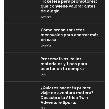
Ticketera para promotores:
qué conviene valorar antes
de elegir
Software
Cómo organizar retos
mensuales para ahorrar más
en casa
Consejos
Preservativos: tallas,
materiales y tipos para
acertar en tu compra
Ocio
¿Quieres hacer tu primer
viaje de aventura motera?
Descubre la Africa Twin
Adventure Sports
Ocio