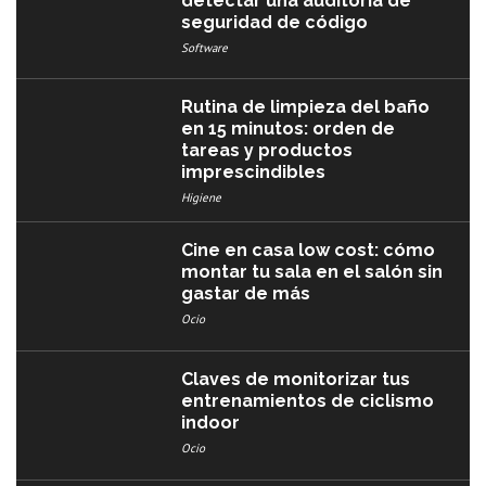
detectar una auditoría de
seguridad de código
Software
Rutina de limpieza del baño
en 15 minutos: orden de
tareas y productos
imprescindibles
Higiene
Cine en casa low cost: cómo
montar tu sala en el salón sin
gastar de más
Ocio
Claves de monitorizar tus
entrenamientos de ciclismo
indoor
Ocio