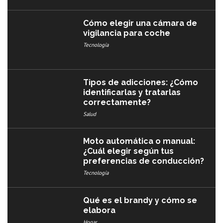
Cómo elegir una cámara de
vigilancia para coche
Tecnología
Tipos de adicciones: ¿Cómo
identificarlas y tratarlas
correctamente?
Salud
Moto automática o manual:
¿Cuál elegir según tus
preferencias de conducción?
Tecnología
Qué es el brandy y cómo se
elabora
Hogar