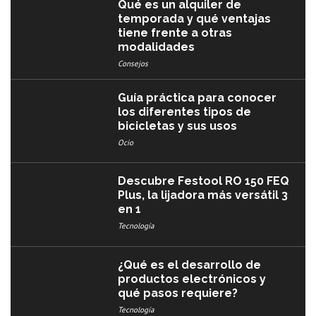
Qué es un alquiler de
temporada y qué ventajas
tiene frente a otras
modalidades
Consejos
Guía práctica para conocer
los diferentes tipos de
bicicletas y sus usos
Ocio
Descubre Festool RO 150 FEQ
Plus, la lijadora más versátil 3
en 1
Tecnología
¿Qué es el desarrollo de
productos electrónicos y
qué pasos requiere?
Tecnología