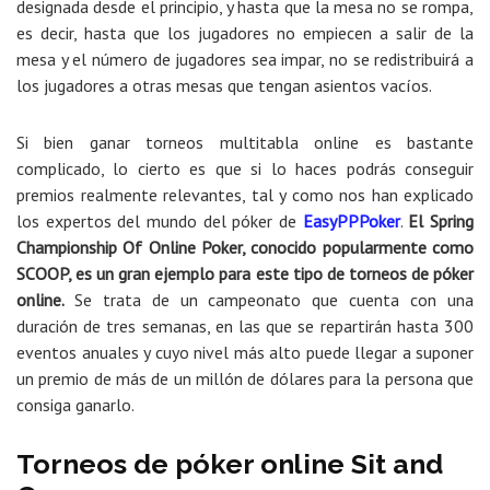
designada desde el principio, y hasta que la mesa no se rompa,
es decir, hasta que los jugadores no empiecen a salir de la
mesa y el número de jugadores sea impar, no se redistribuirá a
los jugadores a otras mesas que tengan asientos vacíos.
Si bien ganar torneos multitabla online es bastante
complicado, lo cierto es que si lo haces podrás conseguir
premios realmente relevantes, tal y como nos han explicado
los expertos del mundo del póker de
EasyPPPoker
.
El Spring
Championship Of Online Poker, conocido popularmente como
SCOOP, es un gran ejemplo para este tipo de torneos de póker
online.
Se trata de un campeonato que cuenta con una
duración de tres semanas, en las que se repartirán hasta 300
eventos anuales y cuyo nivel más alto puede llegar a suponer
un premio de más de un millón de dólares para la persona que
consiga ganarlo.
Torneos de póker online Sit and