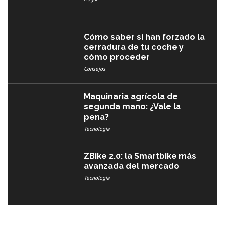
Cómo saber si han forzado la
cerradura de tu coche y
cómo proceder
Consejos
Maquinaria agrícola de
segunda mano: ¿Vale la
pena?
Tecnología
ZBike 2.0: la Smartbike más
avanzada del mercado
Tecnología