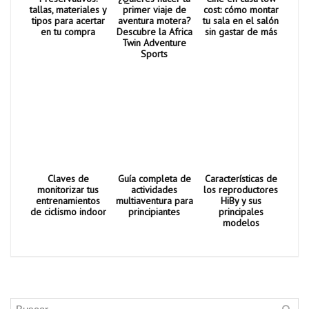
tallas, materiales y
primer viaje de
cost: cómo montar
tipos para acertar
aventura motera?
tu sala en el salón
en tu compra
Descubre la Africa
sin gastar de más
Twin Adventure
Sports
Claves de
Guía completa de
Características de
monitorizar tus
actividades
los reproductores
entrenamientos
multiaventura para
HiBy y sus
de ciclismo indoor
principiantes
principales
modelos