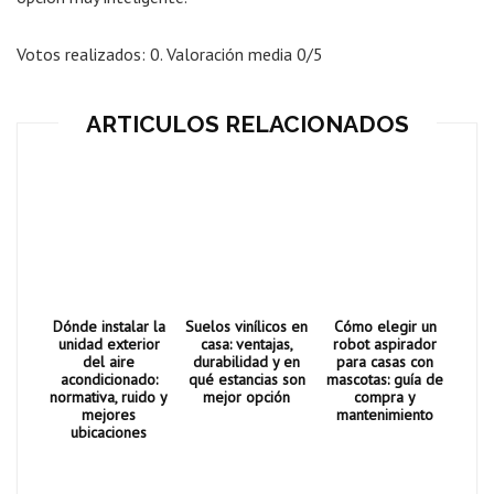
Votos realizados:
0
. Valoración media
0
/5
ARTICULOS RELACIONADOS
Dónde instalar la
Suelos vinílicos en
Cómo elegir un
unidad exterior
casa: ventajas,
robot aspirador
del aire
durabilidad y en
para casas con
acondicionado:
qué estancias son
mascotas: guía de
normativa, ruido y
mejor opción
compra y
mejores
mantenimiento
ubicaciones