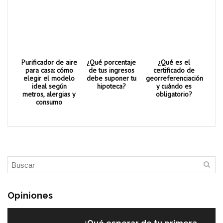
Purificador de aire
¿Qué porcentaje
¿Qué es el
para casa: cómo
de tus ingresos
certificado de
elegir el modelo
debe suponer tu
georreferenciación
ideal según
hipoteca?
y cuándo es
metros, alergias y
obligatorio?
consumo
Opiniones