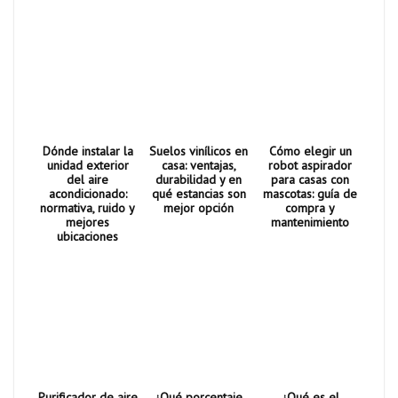
Dónde instalar la
Suelos vinílicos en
Cómo elegir un
unidad exterior
casa: ventajas,
robot aspirador
del aire
durabilidad y en
para casas con
acondicionado:
qué estancias son
mascotas: guía de
normativa, ruido y
mejor opción
compra y
mejores
mantenimiento
ubicaciones
Purificador de aire
¿Qué porcentaje
¿Qué es el