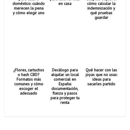
doméstico: cuándo
en casa
cómo calcular la
merecen la pena
indemnización y
y cómo elegir uno
qué pruebas
guardar
¿Flores, cartuchos
Decálogo para
Qué hacer con las
o hash CBD?
alquilar un local
joyas que no usas:
Formatos más
comercial en
ideas para
comunes y cómo
España:
sacarles partido
escoger el
documentación,
adecuado
fianza y pasos
para proteger tu
renta