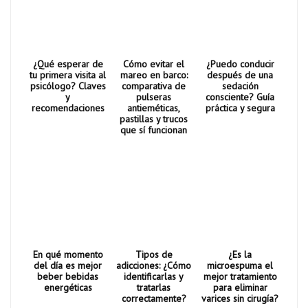
¿Qué esperar de
Cómo evitar el
¿Puedo conducir
tu primera visita al
mareo en barco:
después de una
psicólogo? Claves
comparativa de
sedación
y
pulseras
consciente? Guía
recomendaciones
antieméticas,
práctica y segura
pastillas y trucos
que sí funcionan
En qué momento
Tipos de
¿Es la
del día es mejor
adicciones: ¿Cómo
microespuma el
beber bebidas
identificarlas y
mejor tratamiento
energéticas
tratarlas
para eliminar
correctamente?
varices sin cirugía?