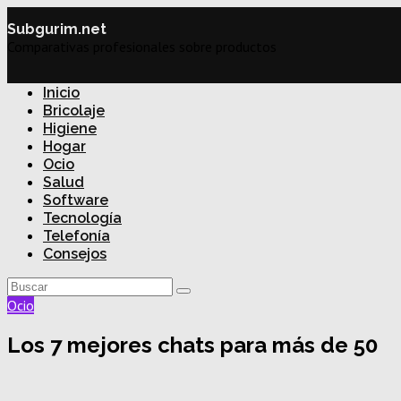
Subgurim.net
Comparativas profesionales sobre productos
Inicio
Bricolaje
Higiene
Hogar
Ocio
Salud
Software
Tecnología
Telefonía
Consejos
Ocio
Los 7 mejores chats para más de 50