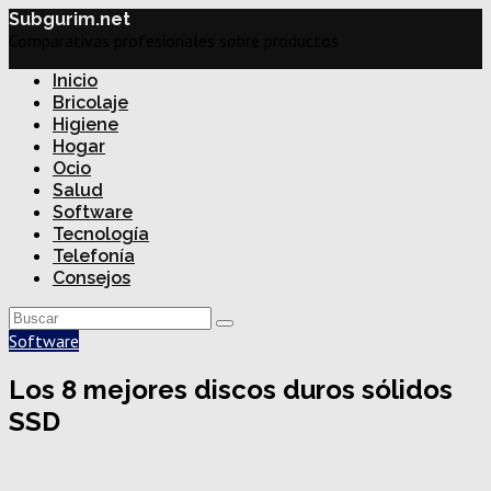
Subgurim.net
Comparativas profesionales sobre productos
Inicio
Bricolaje
Higiene
Hogar
Ocio
Salud
Software
Tecnología
Telefonía
Consejos
Software
Los 8 mejores discos duros sólidos
SSD