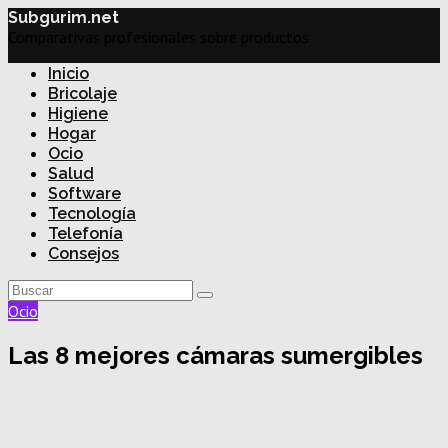
Subgurim.net
Comparativas profesionales sobre productos
Inicio
Bricolaje
Higiene
Hogar
Ocio
Salud
Software
Tecnología
Telefonía
Consejos
Ocio
Las 8 mejores cámaras sumergibles