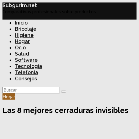
Subgurim.net
Comparativas profesionales sobre productos
Inicio
Bricolaje
Higiene
Hogar
Ocio
Salud
Software
Tecnología
Telefonía
Consejos
Hogar
Las 8 mejores cerraduras invisibles