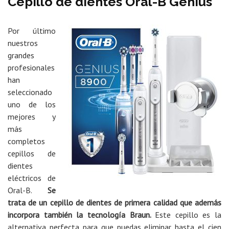
Cepillo de dientes Oral-B Genius
Por último
nuestros
grandes
profesionales
han
seleccionado
uno de los
mejores y
más
completos
cepillos de
dientes
eléctricos de
Oral-B.
Se
trata de un cepillo de dientes de primera calidad que además
incorpora también la tecnología Braun.
Este cepillo es la
alternativa perfecta para que puedas eliminar hasta el cien