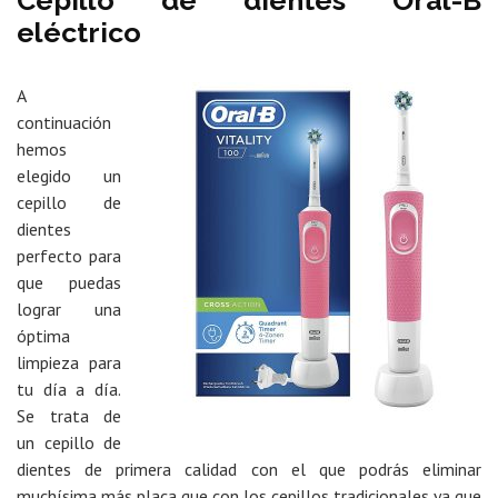
Cepillo de dientes Oral-B
eléctrico
A
continuación
hemos
elegido un
cepillo de
dientes
perfecto para
que puedas
lograr una
óptima
limpieza para
tu día a día.
Se trata de
un cepillo de
dientes de primera calidad con el que podrás eliminar
muchísima más placa que con los cepillos tradicionales ya que