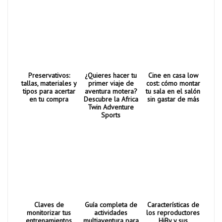
Preservativos:
¿Quieres hacer tu
Cine en casa low
tallas, materiales y
primer viaje de
cost: cómo montar
tipos para acertar
aventura motera?
tu sala en el salón
en tu compra
Descubre la Africa
sin gastar de más
Twin Adventure
Sports
Claves de
Guía completa de
Características de
monitorizar tus
actividades
los reproductores
entrenamientos
multiaventura para
HiBy y sus