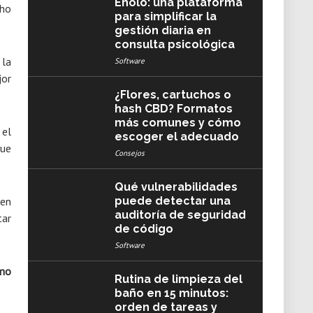
Eholo: una plataforma
cho
para simplificar la
gestión diaria en
consulta psicológica
 la
Software
jor
¿Flores, cartuchos o
hash CBD? Formatos
más comunes y cómo
 el
escoger el adecuado
que
Consejos
Qué vulnerabilidades
uen
puede detectar una
auditoría de seguridad
tar
de código
Software
smo
Rutina de limpieza del
baño en 15 minutos:
orden de tareas y