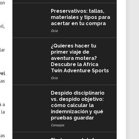
con
Preservativos: tallas,
materiales y tipos para
acertar en tu compra
il,
Ocio
¿Quieres hacer tu
lar
primer viaje de
aventura motera?
Descubre la Africa
Twin Adventure Sports
vel
Ocio
las
Despido disciplinario
vs. despido objetivo:
á a
cómo calcular la
 la
indemnización y qué
pruebas guardar
Consejos
das