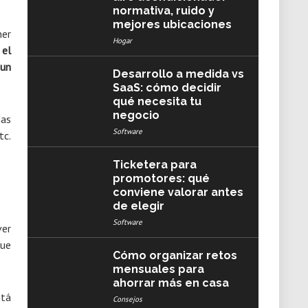
normativa, ruido y
mejores ubicaciones
ner
Hogar
,
el
 un
Desarrollo a medida vs
SaaS: cómo decidir
qué necesita tu
negocio
has
Software
tc.
Ticketera para
promotores: qué
conviene valorar antes
de elegir
Software
ver
que
Cómo organizar retos
mensuales para
ahorrar más en casa
stá
Consejos