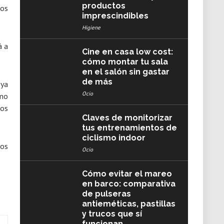
productos
tos
imprescindibles
Higiene
á a
Cine en casa low cost:
cómo montar tu sala
en el salón sin gastar
de más
 ya
Ocio
omo
los
Claves de monitorizar
tus entrenamientos de
ciclismo indoor
los
Ocio
Cómo evitar el mareo
en barco: comparativa
de pulseras
antieméticas, pastillas
y trucos que sí
funcionan