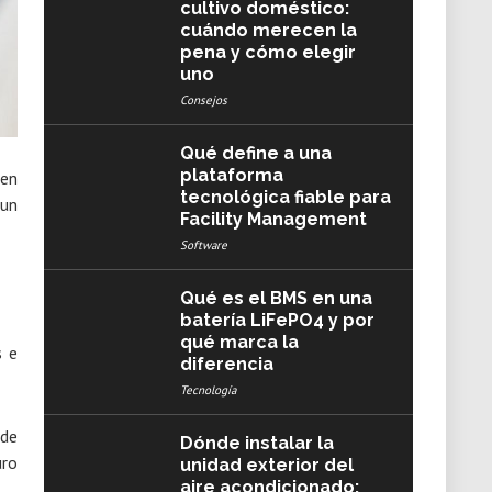
cultivo doméstico:
cuándo merecen la
pena y cómo elegir
uno
Consejos
Qué define a una
plataforma
ien
tecnológica fiable para
 un
Facility Management
Software
Qué es el BMS en una
batería LiFePO4 y por
qué marca la
s e
diferencia
Tecnología
 de
Dónde instalar la
uro
unidad exterior del
aire acondicionado: