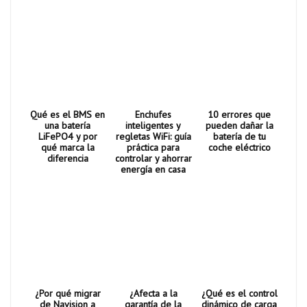
Qué es el BMS en
Enchufes
10 errores que
una batería
inteligentes y
pueden dañar la
LiFePO4 y por
regletas WiFi: guía
batería de tu
qué marca la
práctica para
coche eléctrico
diferencia
controlar y ahorrar
energía en casa
¿Por qué migrar
¿Afecta a la
¿Qué es el control
de Navision a
garantía de la
dinámico de carga