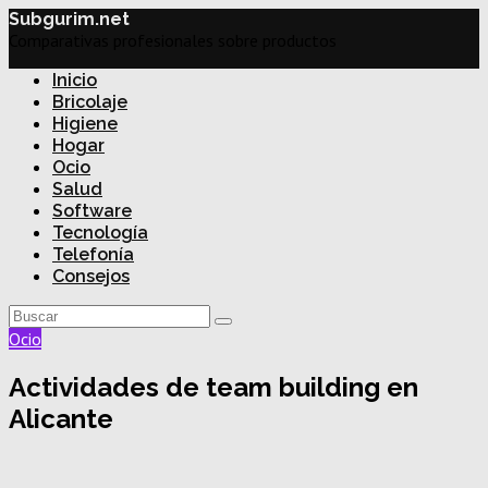
Subgurim.net
Comparativas profesionales sobre productos
Inicio
Bricolaje
Higiene
Hogar
Ocio
Salud
Software
Tecnología
Telefonía
Consejos
Ocio
Actividades de team building en
Alicante